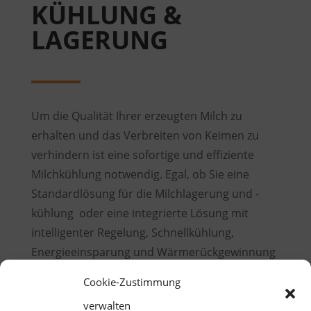
KÜHLUNG &
LAGERUNG
Um die Qualität Ihrer erzeugten Milch zu
erhalten und das Verbreiten von Keimen zu
verhindern ist eine sofortige und effiziente
Milchkühlung notwendig. Egal, o
b Sie eine
Standardlösung für die Milchlagerung und -
kühlung oder eine integrierte Lösung mit
intelligenter Regelung, Schnellkühlung,
Energieeinsparung und Wärmerückgewinnung
suchen, Hufnagel Melk- und Kühltechnik bieten
Cookie-Zustimmung
Ihnen die richtige Lösung für Ihre
verwalten
Milchkühlung.